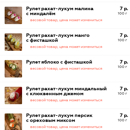
Рулет рахат-лукум малина
7 р.
с миндалём
100 г
весовой товар, цена может измениться
Рулет рахат-лукум манго
7 р.
с фисташкой
100 г
весовой товар, цена может измениться
Рулет яблоко с фисташкой
7 р.
100 г
весовой товар, цена может измениться
Рулет рахат-лукум миндальный
7 р.
с клюквенным джемом
100 г
весовой товар, цена может измениться
Рулет рахат-лукум персик
7 р.
с ореховым миксом
100 г
весовой товар, цена может измениться