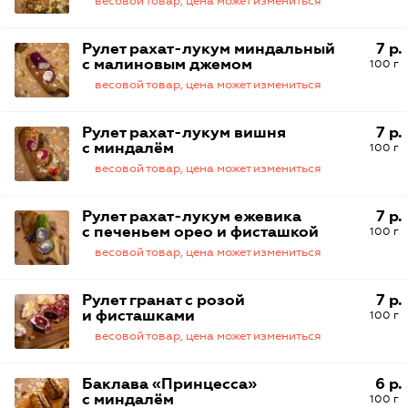
весовой товар, цена может измениться
Рулет рахат-лукум миндальный
7 р.
с малиновым джемом
100 г
весовой товар, цена может измениться
Рулет рахат-лукум вишня
7 р.
с миндалём
100 г
весовой товар, цена может измениться
Рулет рахат-лукум ежевика
7 р.
с печеньем орео и фисташкой
100 г
весовой товар, цена может измениться
Рулет гранат с розой
7 р.
и фисташками
100 г
весовой товар, цена может измениться
Баклава «Принцесса»
6 р.
с миндалём
100 г