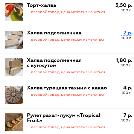
Торт-халва
3,50 р.
100 г
весовой товар, цена может измениться
Халва подсолнечная
2 р.
100 г
весовой товар, цена может измениться
Халва подсолнечная
1,80 р.
с кунжутом
100 г
весовой товар, цена может измениться
Халва турецкая тахини с какао
4 р.
100 г
весовой товар, цена может измениться
Рулет рахат-лукум «Tropical
7 р.
Fruit»
100 г
весовой товар, цена может измениться