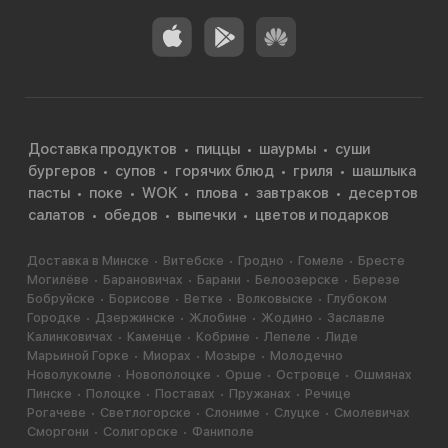
Доставка продуктов
пиццы
шаурмы
суши
бургеров
супов
горячих блюд
гриля
шашлыка
пасты
поке
WOK
плова
завтраков
десертов
салатов
обедов
выпечки
цветов и подарков
Доставка в Минске
Витебске
Гродно
Гомеле
Бресте
Могилёве
Барановичах
Барани
Белоозерске
Березе
Бобруйске
Борисове
Ветке
Волковыске
Глубоком
Городке
Дзержинске
Жлобине
Жодино
Заславле
Калинковичах
Каменце
Кобрине
Лепеле
Лиде
Марьиной Горке
Миорах
Мозыре
Молодечно
Новолукомле
Новополоцке
Орше
Островце
Ошмянах
Пинске
Полоцке
Поставах
Пружанах
Речице
Рогачеве
Светлогорске
Слониме
Слуцке
Смолевичах
Сморгони
Солигорске
Фаниполе