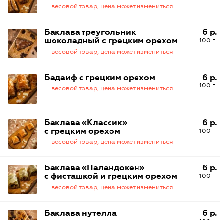
весовой товар, цена может измениться
Баклава треугольник
6 р.
шоколадный с грецким орехом
100 г
весовой товар, цена может измениться
Бадаиф с грецким орехом
6 р.
100 г
весовой товар, цена может измениться
Баклава «Классик»
6 р.
с грецким орехом
100 г
весовой товар, цена может измениться
Баклава «Паландокен»
6 р.
с фисташкой и грецким орехом
100 г
весовой товар, цена может измениться
Баклава нутелла
6 р.