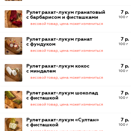
Рулет рахат-лукум гранатовый
7 р.
с барбарисом и фисташками
100 г
весовой товар, цена может измениться
Рулет рахат-лукум гранат
7 р.
с фундуком
100 г
весовой товар, цена может измениться
Рулет рахат-лукум кокос
7 р.
с миндалем
100 г
весовой товар, цена может измениться
Рулет рахат-лукум шоколад
7 р.
с фисташкой
100 г
весовой товар, цена может измениться
Рулет рахат-лукум «Султан»
7 р.
с фисташкой
100 г