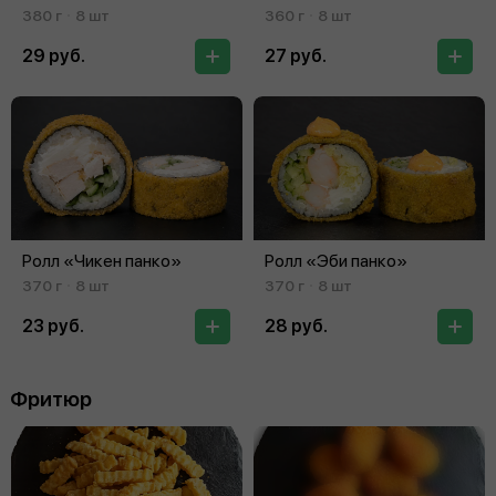
380 г
8 шт
360 г
8 шт
29 руб.
27 руб.
Ролл «Чикен панко»
Ролл «Эби панко»
370 г
8 шт
370 г
8 шт
23 руб.
28 руб.
Фритюр