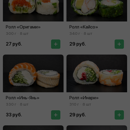
Ролл «Оригами»
Ролл «Кайсо»
300 г
8 шт
340 г
8 шт
27 руб.
29 руб.
Ролл «Инь‑Янь»
Ролл «Инари»
330 г
8 шт
310 г
8 шт
33 руб.
29 руб.