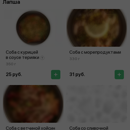
Лапша
Соба с курицей
Соба с морепродуктами
в соусе терияки
330 г
350 г
25 руб.
31 руб.
Соба с ветчиной хойсин
Соба со сливочной