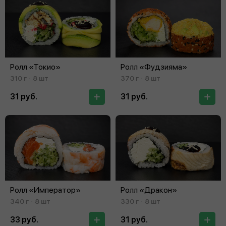
Ролл «Токио»
Ролл «Фудзияма»
310 г
8 шт
370 г
8 шт
31 руб.
31 руб.
Ролл «Император»
Ролл «Дракон»
340 г
8 шт
330 г
8 шт
33 руб.
31 руб.