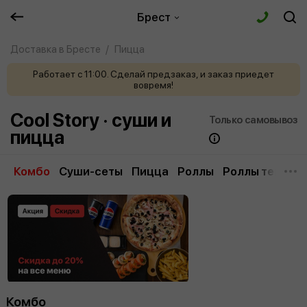
Брест
Доставка в Бресте
Пицца
Работает с 11:00. Сделай предзаказ, и заказ приедет
вовремя!
Cool Story · суши и
Только самовывоз
пицца
Комбо
Суши-сеты
Пицца
Роллы
Роллы теплые
Комбо