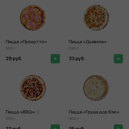
Пицца «Прошутто»
Пицца «Дьявола»
555 г
590 г
29 руб.
33 руб.
Пицца «BBQ»
Пицца «Груша дор блю»
610 г
550 г
33 руб.
35 руб.