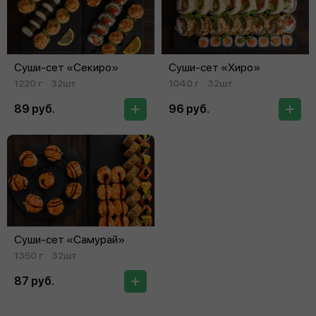
Суши-сет «Секиро»
Суши-сет «Хиро»
1220 г
32шт
1040 г
32шт
89 руб.
96 руб.
Суши-сет «Самурай»
1350 г
32шт
87 руб.