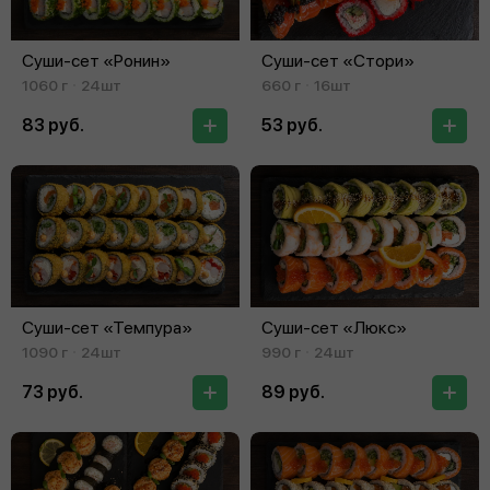
Суши-сет «Ронин»
Суши-сет «Стори»
1060 г
24шт
660 г
16шт
83 руб.
53 руб.
Суши-сет «Темпура»
Суши-сет «Люкс»
1090 г
24шт
990 г
24шт
73 руб.
89 руб.