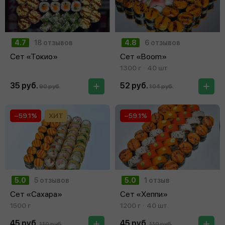
4.7
18 отзывов
4.8
6 отзывов
Сет «Токио»
Сет «Boom»
1300 г
40 шт
35 руб.
52 руб.
90 руб.
104 руб.
−59.1%
ХИТ
−59.1%
5.0
5 отзывов
5.0
1 отзыв
Сет «Сахара»
Сет «Хеппи»
1500 г
1200 г
40 шт.
45 руб.
45 руб.
110 руб.
110 руб.