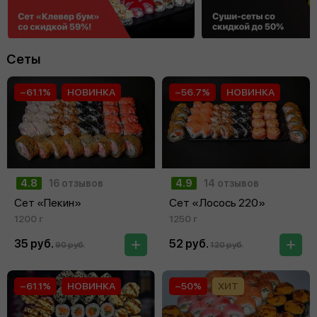
Сеты
−61.1%
НОВИНКА
−56.7%
НОВИНКА
4.8
16 отзывов
4.9
14 отзывов
Сет «Пекин»
Сет «Лосось 220»
1200 г
1250 г
35 руб.
52 руб.
90 руб.
120 руб.
−61.1%
НОВИНКА
−50%
ХИТ