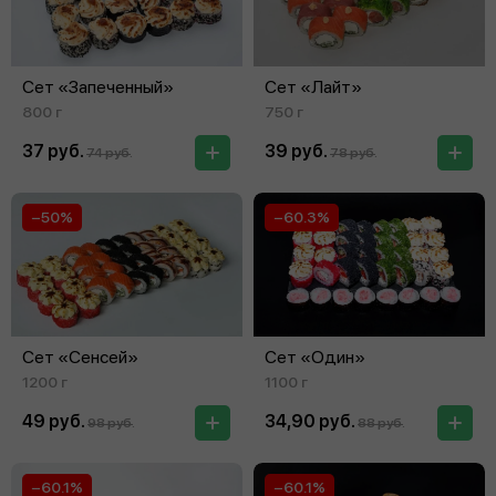
Сет «Запеченный»
Сет «Лайт»
800 г
750 г
37 руб.
39 руб.
74 руб.
78 руб.
−50%
−60.3%
Сет «Сенсей»
Сет «Один»
1200 г
1100 г
49 руб.
34,90 руб.
98 руб.
88 руб.
−60.1%
−60.1%