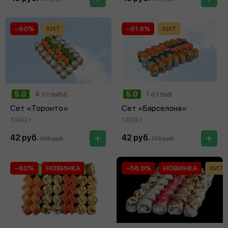
−60%
ХИТ
−61.8%
ХИТ
5.0
4 отзыва
5.0
1 отзыв
Сет «Торонто»
Сет «Барселона»
1300 г
1200 г
42 руб.
42 руб.
105 руб.
110 руб.
−60%
НОВИНКА
−58.9%
НОВИНКА
ХИТ