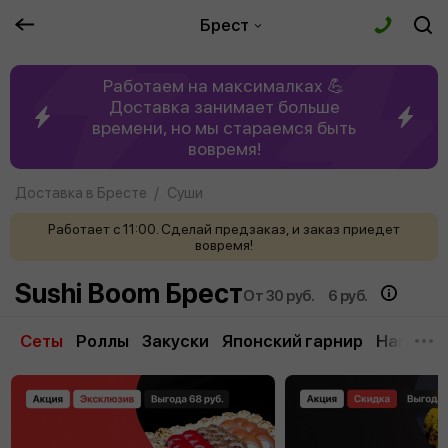
Брест
Работаем на максималках 💪
Доставка занимает больше
времени, но мы стараемся быть
вовремя!
Доставка в Бресте
Суши
Работает с 11:00. Сделай предзаказ, и заказ приедет
вовремя!
Sushi Boom Брест
От 30 руб.
6 руб.
Сеты
Роллы
Закуски
Японский гарнир
Напитки