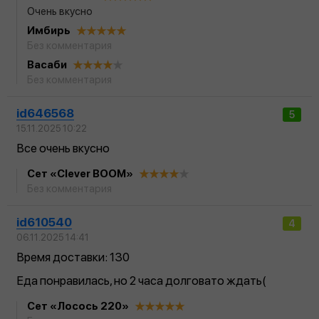
Очень вкусно
Имбирь
Без комментария
Васаби
Без комментария
id646568
5
15.11.2025 10:22
Все очень вкусно
Сет «Clever BOOM»
Без комментария
id610540
4
06.11.2025 14:41
Время доставки: 130
Еда понравилась, но 2 часа долговато ждать(
Сет «Лосось 220»