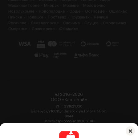
Марьиной Горке
Миорах
Мозыре
Молодечно
Новолукомле
Новополоцке
Орше
Островце
Ошмянах
Пинске
Полоцке
Поставах
Пружанах
Речице
Рогачеве
Светлогорске
Слониме
Слуцке
Смолевичах
Сморгони
Солигорске
Фаниполе
© 2016−2026
ООО «КартэБай»
УНП 391821330
Беларусь, 210015, г. Витебск, ул. Гоголя, 14, оф.
804А
Зарегистрировано 05.10.2018
Администрацией Октябрьского района г.
Витебск
2 025 ресторанов, кафе, баров и