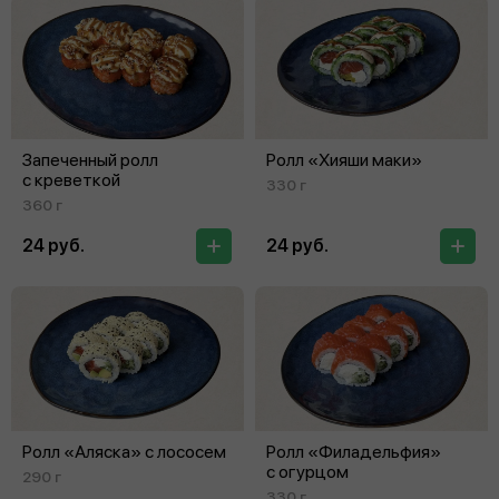
Запеченный ролл
Ролл «Хияши маки»
с креветкой
330 г
360 г
24 руб.
24 руб.
Ролл «Аляска» с лососем
Ролл «Филадельфия»
с огурцом
290 г
330 г