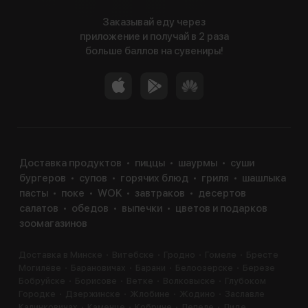
Заказывай еду через
приложение и получай в 2 раза
больше баллов на сувениры!
Доставка продуктов
пиццы
шаурмы
суши
бургеров
супов
горячих блюд
гриля
шашлыка
пасты
поке
WOK
завтраков
десертов
салатов
обедов
выпечки
цветов и подарков
зоомагазинов
Доставка в Минске
Витебске
Гродно
Гомеле
Бресте
Могилёве
Барановичах
Барани
Белоозерске
Березе
Бобруйске
Борисове
Ветке
Волковыске
Глубоком
Городке
Дзержинске
Жлобине
Жодино
Заславле
Калинковичах
Каменце
Кобрине
Лепеле
Лиде