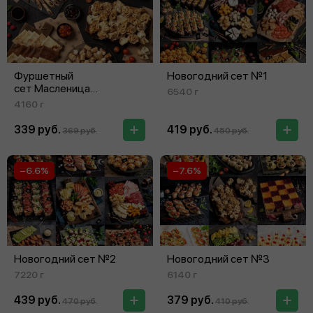
Фуршетный
Новогодний сет №1
сет Масленица
6540 г
на 26‑30 персон
4160 г
339 руб.
419 руб.
369 руб.
450 руб.
−6.6%
−7.6%
Новогодний сет №2
Новогодний сет №3
7220 г
6140 г
439 руб.
379 руб.
470 руб.
410 руб.