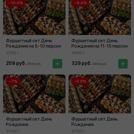
−10.4%
−8.4%
Фуршетный сет День
Фуршетный сет День
Рождения на 5‑10 персон
Рождения на 11‑15 персон
2290 г
2980 г
259 руб.
329 руб.
289 руб.
359 руб.
−7%
−5.9%
Фуршетный сет День
Фуршетный сет День
Рождения
Рождения
на 16‑20 персон
на 21‑25 персон
4140 г
4750 г