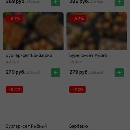
289 руб.
289 руб.
319 руб.
319 руб.
−9.7%
−9.7%
Бургер-сет Бонжорно
Бурегр-сет Амиго
4320 г
2880 г
279 руб.
279 руб.
309 руб.
309 руб.
−9.4%
−7.2%
Бургер-сет Рыбный
Барбекю