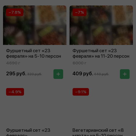
−7.8%
−7%
Фуршетный сет «23
Фуршетный сет «23
февраля» на 5‑10 персон
февраля» на 11‑20 персон
4690 г
6000 г
295 руб.
409 руб.
320 руб.
440 руб.
−4.9%
−9.1%
Фуршетный сет «23
Вегетарианский сет «8
февраля»
марта» на 5‑10 персон