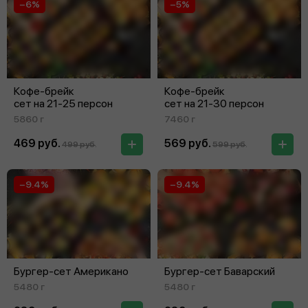
−6%
−5%
Кофе-брейк
Кофе-брейк
сет на 21‑25 персон
сет на 21‑30 персон
5860 г
7460 г
469 руб.
569 руб.
499 руб.
599 руб.
−9.4%
−9.4%
Бургер-сет Американо
Бургер-сет Баварский
5480 г
5480 г