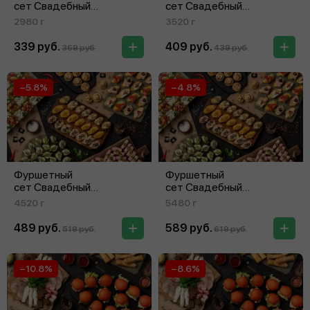
сет Свадебный
сет Свадебный
на 11‑15 персон
на 16‑20 персон
2980 г
3520 г
339 руб.
409 руб.
369 руб.
439 руб.
−5.8%
−4.8%
Фуршетный
Фуршетный
сет Свадебный
сет Свадебный
на 21‑25 персон
на 26‑30 персон
4520 г
5480 г
489 руб.
589 руб.
519 руб.
619 руб.
−10.8%
−8.6%