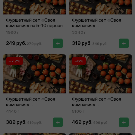
Фуршетный сет «Своя
Фуршетный сет «Своя
компания» на 5‑10 персон
компания»
на 11‑15 персон
1990 г
3340 г
249 руб.
319 руб.
279 руб.
349 руб.
−7.2%
−6%
Фуршетный сет «Своя
Фуршетный сет «Своя
компания»
компания»
на 16‑20 персон
на 21‑25 персон
4140 г
5100 г
389 руб.
469 руб.
419 руб.
499 руб.