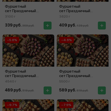
Фуршетный
Фуршетный
сет Праздничный
сет Праздничный
на 11‑15 персон
на 16‑20 персон
3100 г
3820 г
339 руб.
409 руб.
369 руб.
439 руб.
−5.8%
−4.8%
Фуршетный
Фуршетный
сет Праздничный
сет Праздничный
на 21‑25 персон
на 26‑30 персон
4540 г
5500 г
489 руб.
589 руб.
519 руб.
619 руб.
−9.7%
−7.9%