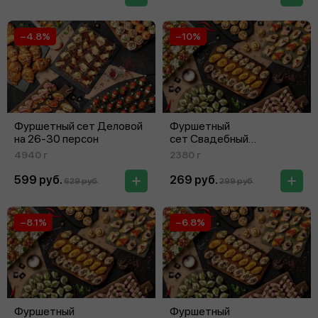
−4.8%
−10%
Фуршетный сет Деловой
Фуршетный
на 26‑30 персон
сет Свадебный
на 5‑10 персон
4940 г
2380 г
599 руб.
269 руб.
629 руб.
299 руб.
−8.1%
−6.8%
Фуршетный
Фуршетный