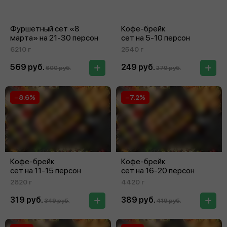
Фуршетный сет «8
Кофе-брейк
марта» на 21‑30 персон
сет на 5‑10 персон
6210 г
2540 г
569 руб.
249 руб.
600 руб.
279 руб.
−8.6%
−7.2%
Кофе-брейк
Кофе-брейк
сет на 11‑15 персон
сет на 16‑20 персон
2820 г
4420 г
319 руб.
389 руб.
349 руб.
419 руб.