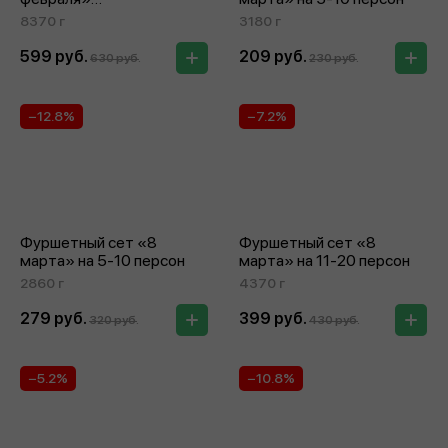
на 21‑30 персон
8370 г
3180 г
599 руб.
209 руб.
630 руб.
230 руб.
−12.8%
−7.2%
Фуршетный сет «8
Фуршетный сет «8
марта» на 5‑10 персон
марта» на 11‑20 персон
2860 г
4370 г
279 руб.
399 руб.
320 руб.
430 руб.
−5.2%
−10.8%