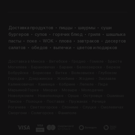
Доставка продуктов
пиццы
шаурмы
суши
бургеров
супов
горячих блюд
гриля
шашлыка
пасты
поке
WOK
плова
завтраков
десертов
салатов
обедов
выпечки
цветов и подарков
Доставка в Минске
Витебске
Гродно
Гомеле
Бресте
Могилёве
Барановичах
Барани
Белоозерске
Березе
Бобруйске
Борисове
Ветке
Волковыске
Глубоком
Городке
Дзержинске
Жлобине
Жодино
Заславле
Калинковичах
Каменце
Кобрине
Лепеле
Лиде
Марьиной Горке
Миорах
Мозыре
Молодечно
Новолукомле
Новополоцке
Орше
Островце
Ошмянах
Пинске
Полоцке
Поставах
Пружанах
Речице
Рогачеве
Светлогорске
Слониме
Слуцке
Смолевичах
Сморгони
Солигорске
Фаниполе