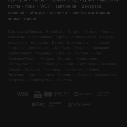
бургеров
супов
горячих блюд
гриля
шашлыка
пасты
поке
WOK
завтраков
десертов
салатов
обедов
выпечки
цветов и подарков
зоомагазинов
Доставка в Минске
Витебске
Гродно
Гомеле
Бресте
Могилёве
Барановичах
Барани
Белоозерске
Березе
Бобруйске
Борисове
Ветке
Волковыске
Глубоком
Городке
Дзержинске
Жлобине
Жодино
Заславле
Калинковичах
Каменце
Кобрине
Лепеле
Лиде
Марьиной Горке
Миорах
Мозыре
Молодечно
Новолукомле
Новополоцке
Орше
Островце
Ошмянах
Пинске
Полоцке
Поставах
Пружанах
Речице
Рогачеве
Светлогорске
Слониме
Слуцке
Смолевичах
Сморгони
Солигорске
Фаниполе