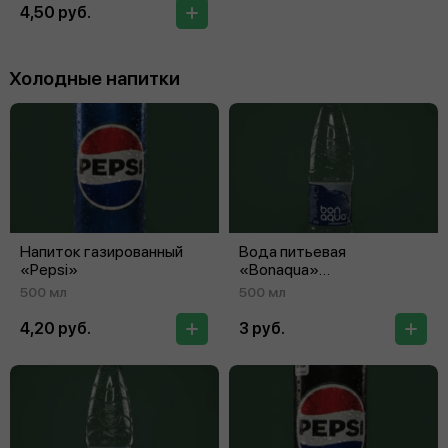
4,50 руб.
Холодные напитки
Напиток газированный
Вода питьевая
«Pepsi»
«Bonaqua»
сильногазированная
500 мл
500 мл
4,20 руб.
3 руб.