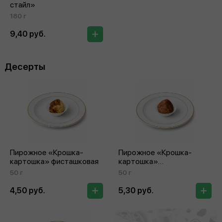
стайл»
180 г
9,40 руб.
Десерты
Пирожное «Крошка-
Пирожное «Крошка-
картошка» фисташковая
картошка»
черника‑кокос
50 г
50 г
4,50 руб.
5,30 руб.