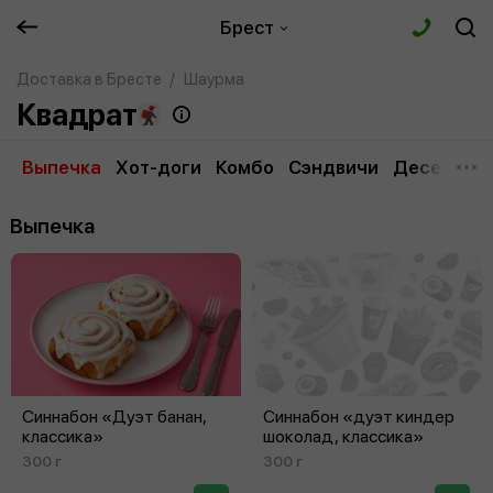
Брест
Доставка в Бресте
Шаурма
Квадрат
Выпечка
Хот-доги
Комбо
Сэндвичи
Десерты
Выпечка
Синнабон «Дуэт банан,
Синнабон «дуэт киндер
классика»
шоколад, классика»
300 г
300 г