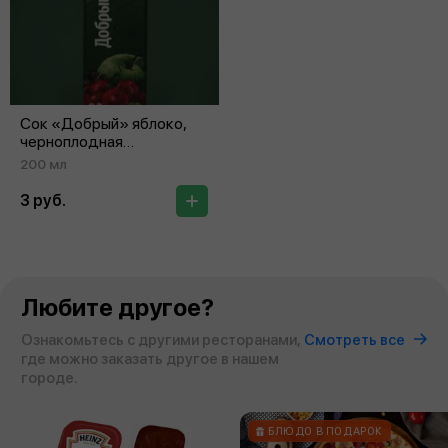
Сок «Добрый» яблоко,
черноплодная
рябина‑вишня
200 мл
3 руб.
Любите другое?
Ознакомьтесь с другими ресторанами,
Смотреть все
где можно заказать другое в нашем
городе.
БЛЮДО В ПОДАРОК